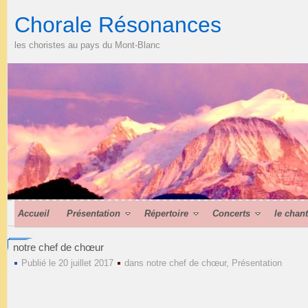
Chorale Résonances
les choristes au pays du Mont-Blanc
Accueil
Présentation
Répertoire
Concerts
le chan
notre chef de chœur
Publié le 20 juillet 2017
dans
notre chef de chœur
,
Présentation