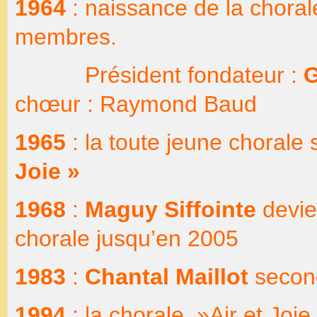
1964
: naissance de la chora
membres.
Président fondateur :
G
chœur : Raymond Baud
1965
: la toute jeune chorale
Joie »
1968
:
Maguy Siffointe
devie
chorale jusqu’en 2005
1983
:
Chantal Maillot
secon
1994
: la chorale »Air et Joi