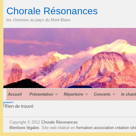
Chorale Résonances
les choristes au pays du Mont-Blanc
Accueil
Présentation
Répertoire
Concerts
le chan
Rien de trouvé
Copyright © 2012
Chorale Résonances
Mentions légales
. Site web réalisé en
formation association
création si