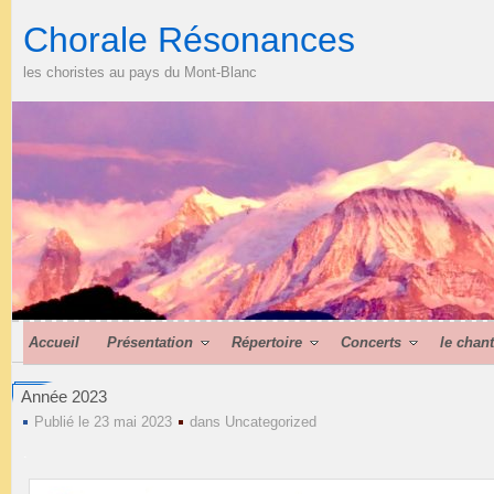
Chorale Résonances
les choristes au pays du Mont-Blanc
Accueil
Présentation
Répertoire
Concerts
le chan
Année 2023
Publié le 23 mai 2023
dans
Uncategorized
.