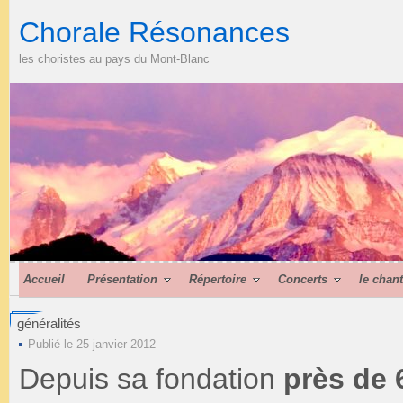
Chorale Résonances
les choristes au pays du Mont-Blanc
Accueil
Présentation
Répertoire
Concerts
le chan
généralités
Publié le 25 janvier 2012
Depuis sa fondation
près de 