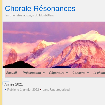
Chorale Résonances
les choristes au pays du Mont-Blanc
Accueil
Présentation
Répertoire
Concerts
le chan
Année 2021
Publié le 1 janvier 2022
dans
Uncategorized