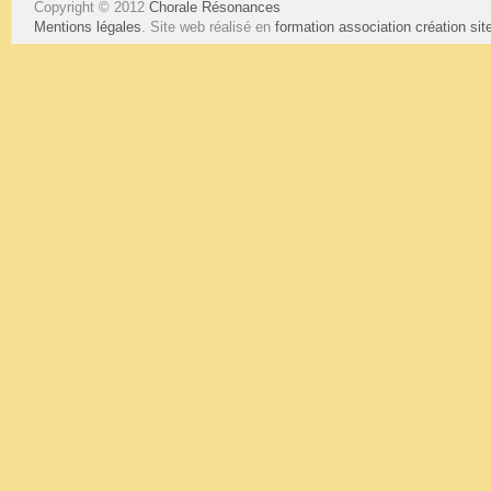
Copyright © 2012
Chorale Résonances
Mentions légales
. Site web réalisé en
formation association
création si