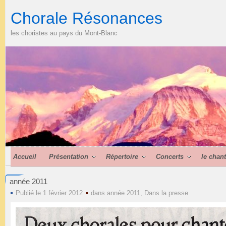
Chorale Résonances
les choristes au pays du Mont-Blanc
Accueil
Présentation
Répertoire
Concerts
le chan
année 2011
Publié le 1 février 2012
dans
année 2011
,
Dans la presse