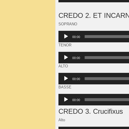
CREDO 2. ET INCAR
SOPRANO
Lecteur
00:00
audio
TENOR
Lecteur
00:00
audio
ALTO
Lecteur
00:00
audio
BASSE
Lecteur
00:00
audio
CREDO 3. Crucifixus
Alto