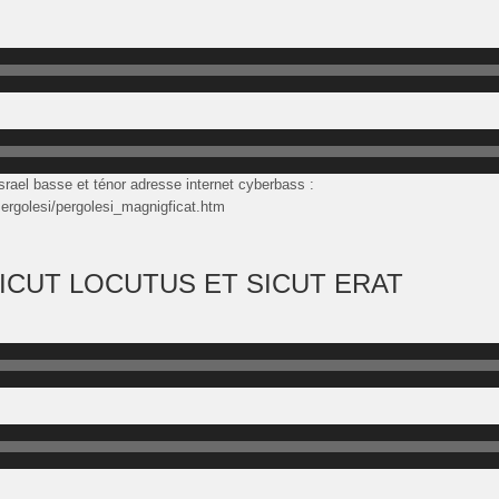
Israel basse et ténor adresse internet cyberbass :
rgolesi/pergolesi_magnigficat.htm
 SICUT LOCUTUS ET SICUT ERAT