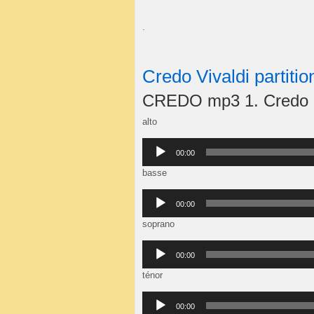
.
Credo Vivaldi partitio
CREDO mp3 1. Credo
alto
Lecteur
00:00
audio
basse
Lecteur
00:00
audio
soprano
Lecteur
00:00
audio
ténor
Lecteur
00:00
audio