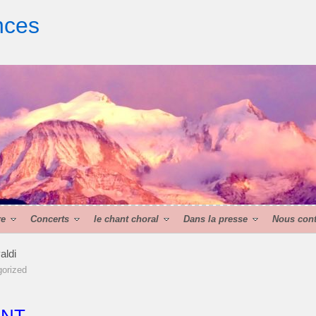
nces
re
Concerts
le chant choral
Dans la presse
Nous cont
aldi
orized