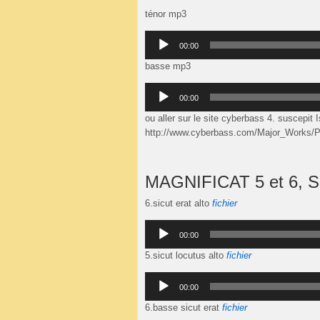
ténor mp3
Lecteur
00:00
audio
basse mp3
Lecteur
00:00
audio
ou aller sur le site cyberbass 4. suscepit 
http://www.cyberbass.com/Major_Works/Pe
MAGNIFICAT 5 et 6,
6.sicut erat alto
fichier
Lecteur
00:00
audio
5.sicut locutus alto
fichier
Lecteur
00:00
audio
6.basse sicut erat
fichier