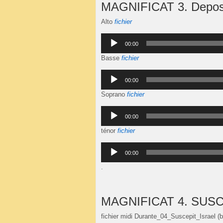
MAGNIFICAT 3. Deposu
Alto
fichier
Lecteur
00:00
audio
Basse
fichier
Lecteur
00:00
audio
Soprano
fichier
Lecteur
00:00
audio
ténor
fichier
Lecteur
00:00
audio
.
MAGNIFICAT 4. SUSC
fichier midi Durante_04_Suscepit_Israel (