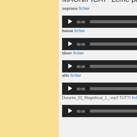
soprano
fichier
Lecteur
00:00
audio
basse
fichier
Lecteur
00:00
audio
ténor
fichier
Lecteur
00:00
audio
alto
fichier
Lecteur
00:00
audio
Durante_01_Magnificat_1_.mp3 TUTTI
fic
Lecteur
00:00
audio