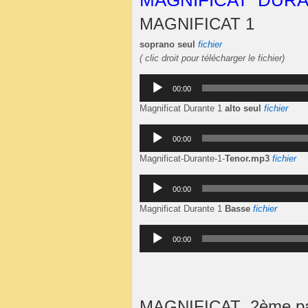
MAGNIFICAT DUR
MAGNIFICAT 1
soprano seul
fichier
( clic droit pour télécharger le fichier)
Lecteur
00:00
audio
Magnificat Durante 1
alto seul
fichier
Lecteur
00:00
audio
Magnificat-Durante-1-
Tenor.mp3
fichier
Lecteur
00:00
audio
Magnificat Durante 1
Basse
fichier
Lecteur
00:00
audio
MAGNIFICAT 2ème part