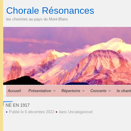
Chorale Résonances
les choristes au pays du Mont-Blanc
Accueil
Présentation
Répertoire
Concerts
le chan
NE EN 1917
Publié le 6 décembre 2022
dans
Uncategorized