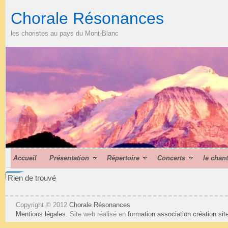
Chorale Résonances
les choristes au pays du Mont-Blanc
Accueil
Présentation
Répertoire
Concerts
le chan
Rien de trouvé
Copyright © 2012
Chorale Résonances
Mentions légales
. Site web réalisé en
formation association
création si