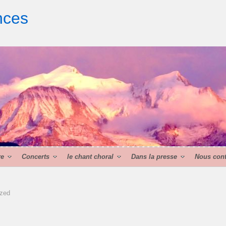
nces
re
Concerts
le chant choral
Dans la presse
Nous cont
ized