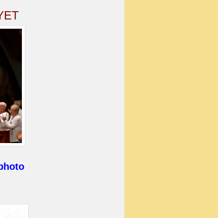
YET
 photo