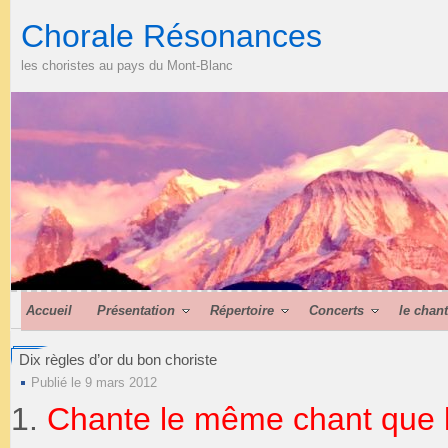
Chorale Résonances
les choristes au pays du Mont-Blanc
Accueil
Présentation
Répertoire
Concerts
le chan
Dix règles d’or du bon choriste
Publié le 9 mars 2012
Chante le même chant que l