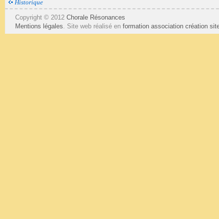
Historique
Copyright © 2012
Chorale Résonances
Mentions légales
. Site web réalisé en
formation association
création si